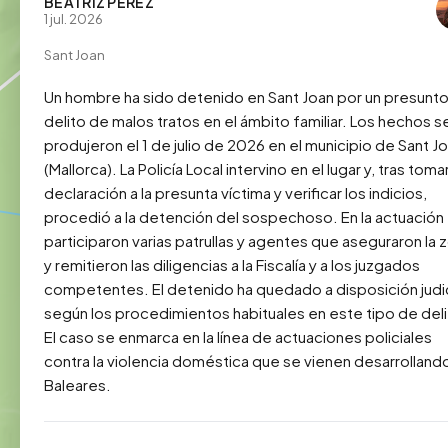
BEATRIZ PÉREZ
1 jul. 2026
Sant Joan
Un hombre ha sido detenido en Sant Joan por un presunto
delito de malos tratos en el ámbito familiar. Los hechos se
produjeron el 1 de julio de 2026 en el municipio de Sant Jo
(Mallorca). La Policía Local intervino en el lugar y, tras tomar
declaración a la presunta víctima y verificar los indicios, 
procedió a la detención del sospechoso. En la actuación 
participaron varias patrullas y agentes que aseguraron la z
y remitieron las diligencias a la Fiscalía y a los juzgados 
competentes. El detenido ha quedado a disposición judici
según los procedimientos habituales en este tipo de delit
El caso se enmarca en la línea de actuaciones policiales 
contra la violencia doméstica que se vienen desarrollando
Baleares.