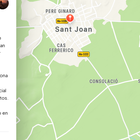
 
 
an 
 
ona 
al 
os. 
 en 