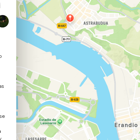
i
 
s 
se 
 
 