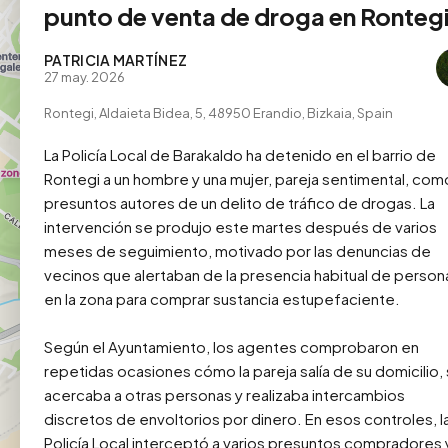
punto de venta de droga en Ronteg
PATRICIA MARTÍNEZ
27 may. 2026
Rontegi, Aldaieta Bidea, 5, 48950 Erandio, Bizkaia, Spain
La Policía Local de Barakaldo ha detenido en el barrio de 
Rontegi a un hombre y una mujer, pareja sentimental, como
presuntos autores de un delito de tráfico de drogas. La 
intervención se produjo este martes después de varios 
meses de seguimiento, motivado por las denuncias de 
vecinos que alertaban de la presencia habitual de persona
en la zona para comprar sustancia estupefaciente.

Según el Ayuntamiento, los agentes comprobaron en 
repetidas ocasiones cómo la pareja salía de su domicilio, 
acercaba a otras personas y realizaba intercambios 
discretos de envoltorios por dinero. En esos controles, la
Policía Local interceptó a varios presuntos compradores y