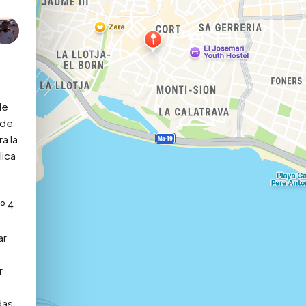
e 
de 
 la 
ica 


 4 
r 
 
as 