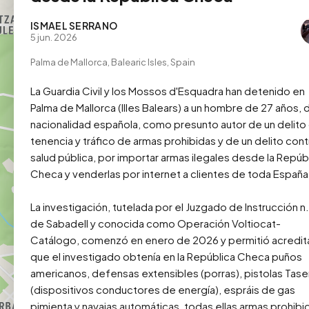
ISMAEL SERRANO
5 jun. 2026
Palma de Mallorca, Balearic Isles, Spain
La Guardia Civil y los Mossos d'Esquadra han detenido en 
Palma de Mallorca (Illes Balears) a un hombre de 27 años, d
nacionalidad española, como presunto autor de un delito 
tenencia y tráfico de armas prohibidas y de un delito contra
salud pública, por importar armas ilegales desde la Repúbl
Checa y venderlas por internet a clientes de toda España.
La investigación, tutelada por el Juzgado de Instrucción n.º
de Sabadell y conocida como Operación Voltiocat-
Catálogo, comenzó en enero de 2026 y permitió acredita
que el investigado obtenía en la República Checa puños 
americanos, defensas extensibles (porras), pistolas Taser
(dispositivos conductores de energía), espráis de gas 
pimienta y navajas automáticas, todas ellas armas prohibid