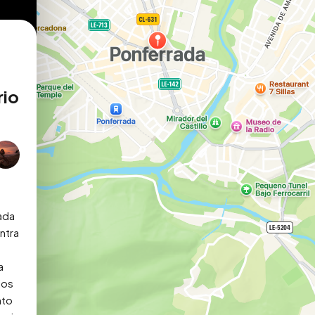
rio
ada 
tra 
 
 
os 
to 