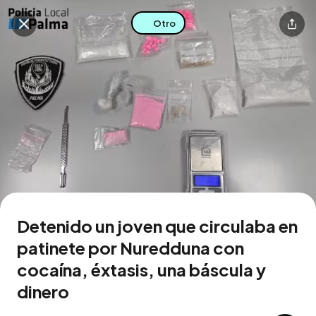
Otro
Buscar en esta zona
Descarga la app
Detenido un joven que circulaba en
patinete por Nuredduna con
cocaína, éxtasis, una báscula y
dinero