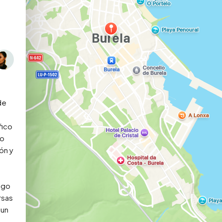
e 
ico 
o 
n y 
go 
sas 
un 