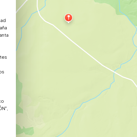
ad 
aña 
nta 
tes 
s 
o 
N", 