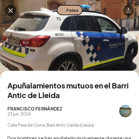
Pelea
Buscar en esta zona
Descarga la app
Apuñalamientos mutuos en el Barri
Antic de Lleida
FRANCISCO FERNÁNDEZ
23 jun. 2026
Calle Pere de Coma, Barri Antic, Lleida (Lleida)
Dos hombres se han apuñalado mutuamente durante una 