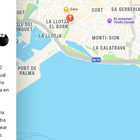
2 
al 
a 
a en 
a 
ba 
ear 
 