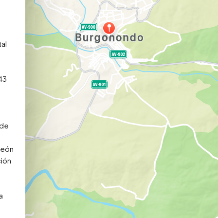
l 
43 
de 
eón 
ión 
 