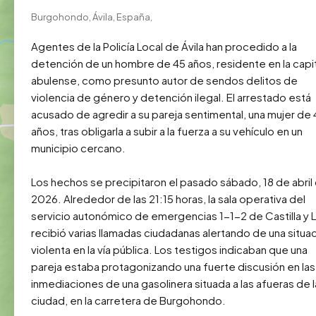
Burgohondo, Ávila, España,
Agentes de la Policía Local de Ávila han procedido a la 
detención de un hombre de 45 años, residente en la capita
abulense, como presunto autor de sendos delitos de 
violencia de género y detención ilegal. El arrestado está 
acusado de agredir a su pareja sentimental, una mujer de 
años, tras obligarla a subir a la fuerza a su vehículo en un 
municipio cercano.

Los hechos se precipitaron el pasado sábado, 18 de abril 
2026. Alrededor de las 21:15 horas, la sala operativa del 
servicio autonómico de emergencias 1-1-2 de Castilla y L
recibió varias llamadas ciudadanas alertando de una situac
violenta en la vía pública. Los testigos indicaban que una 
pareja estaba protagonizando una fuerte discusión en las 
inmediaciones de una gasolinera situada a las afueras de la
ciudad, en la carretera de Burgohondo.
