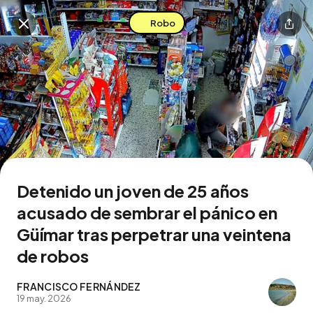
Robo
Buscar en esta zona
Descarga la app
Detenido un joven de 25 años
acusado de sembrar el pánico en
Güímar tras perpetrar una veintena
de robos
FRANCISCO FERNÁNDEZ
19 may. 2026