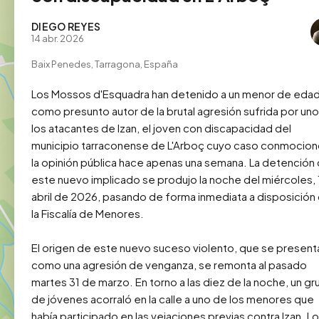
DIEGO REYES
14 abr. 2026
Baix Penedes, Tarragona, España
Los Mossos d'Esquadra han detenido a un menor de edad
como presunto autor de la brutal agresión sufrida por uno
los atacantes de Izan, el joven con discapacidad del 
municipio tarraconense de L'Arboç cuyo caso conmocionó
la opinión pública hace apenas una semana. La detención 
este nuevo implicado se produjo la noche del miércoles, 1
abril de 2026, pasando de forma inmediata a disposición 
la Fiscalía de Menores.

El origen de este nuevo suceso violento, que se presenta
como una agresión de venganza, se remonta al pasado 
martes 31 de marzo. En torno a las diez de la noche, un gr
de jóvenes acorraló en la calle a uno de los menores que 
había participado en las vejaciones previas contra Izan. Lo