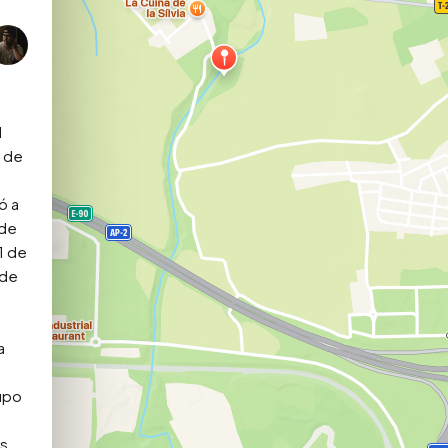
 
 de 
 a 
de 
 de 
de 
 
upo 
s 