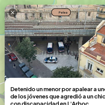
Descarga la app
Pelea
Detenido un menor por apalear a u
de los jóvenes que agredió a un chi
con discapacidad en L'Arboç