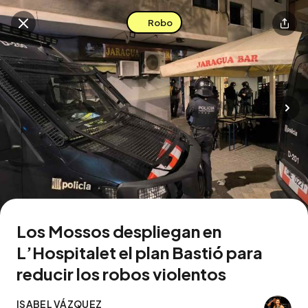
Robo
Buscar en esta zona
Descarga la app
Los Mossos despliegan en
L’Hospitalet el plan Bastió para
reducir los robos violentos
ISABEL VÁZQUEZ