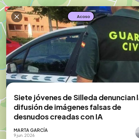
Descarga la app
Acoso
Siete jóvenes de Silleda denuncian 
difusión de imágenes falsas de
desnudos creadas con IA
MARTA GARCÍA
9 jun. 2026