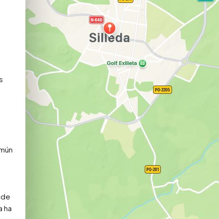
 
mún 
de 
 ha 