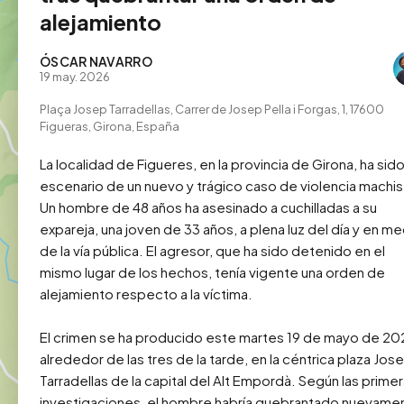
alejamiento
ÓSCAR NAVARRO
19 may. 2026
Plaça Josep Tarradellas, Carrer de Josep Pella i Forgas, 1, 17600
Figueras, Girona, España
La localidad de Figueres, en la provincia de Girona, ha sido
escenario de un nuevo y trágico caso de violencia machist
Un hombre de 48 años ha asesinado a cuchilladas a su 
expareja, una joven de 33 años, a plena luz del día y en me
de la vía pública. El agresor, que ha sido detenido en el 
mismo lugar de los hechos, tenía vigente una orden de 
alejamiento respecto a la víctima.

El crimen se ha producido este martes 19 de mayo de 202
alrededor de las tres de la tarde, en la céntrica plaza Jose
Tarradellas de la capital del Alt Empordà. Según las primer
investigaciones, el hombre habría quebrantado nuevamen