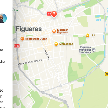
 
a. 
dio 
6, 
p 
as 
te 