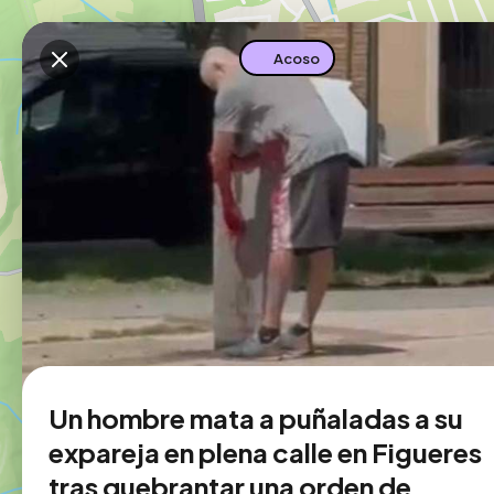
Descarga la app
Acoso
Un hombre mata a puñaladas a su
expareja en plena calle en Figueres
tras quebrantar una orden de