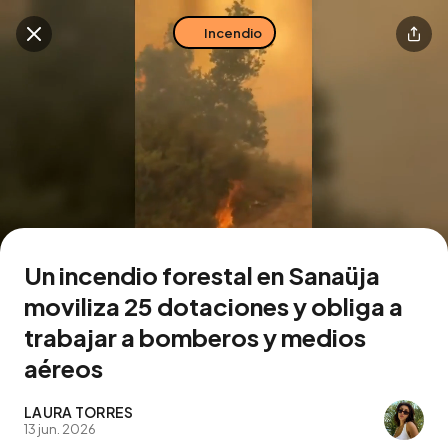
Incendio
Buscar en esta zona
Descarga la app
Un incendio forestal en Sanaüja
moviliza 25 dotaciones y obliga a
trabajar a bomberos y medios
aéreos
LAURA TORRES
13 jun. 2026